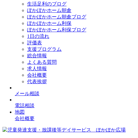
生活足利のブログ
ぽかぽかホーム朝倉
ぽかぽかホーム朝倉ブログ
ぽかぽかホーム利保
ぽかぽかホーム利保ブログ
1日の流れ
評価表
支援プログラム
総合情報
よくある質問
求人情報
会社概要
代表挨拶
メール相談
電話相談
地図
会社概要