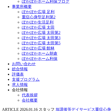
ぽかぽかホーム利保ブログ
事業所概要
ぽかぽか広場 足利
重症心身型足利第2
ぽかぽか生活足利
ぽかぽか広場 太田
ぽかぽか広場 太田第2
ぽかぽか広場 太田第3
ぽかぽか広場 太田第5
ぽかぽか広場 館林
ぽかぽかホーム朝倉
ぽかぽかホーム利保
お問い合わせ
総合情報
評価表
支援プログラム
求人情報
会社情報
代表挨拶
会社概要
ARTICLE
2026.01.16
スタッフ
放課後等デイサービス重症心身