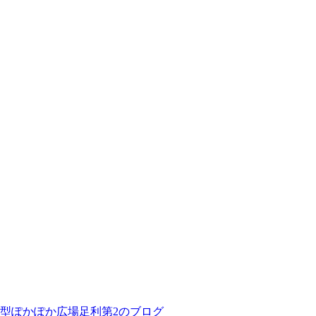
型ぽかぽか広場足利第2のブログ