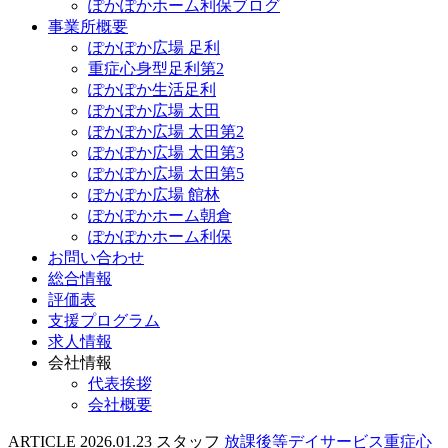
ぽかぽかホーム利保ブログ
事業所概要
ぽかぽか広場 足利
重症心身型足利第2
ぽかぽか生活足利
ぽかぽか広場 太田
ぽかぽか広場 太田第2
ぽかぽか広場 太田第3
ぽかぽか広場 太田第5
ぽかぽか広場 館林
ぽかぽかホーム朝倉
ぽかぽかホーム利保
お問い合わせ
総合情報
評価表
支援プログラム
求人情報
会社情報
代表挨拶
会社概要
ARTICLE
2026.01.23
スタッフ
放課後等デイサービス重症心