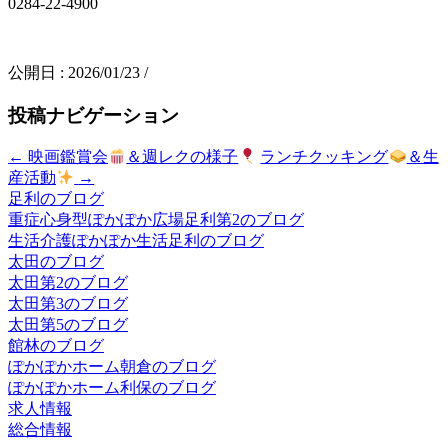
0284-22-4900
公開日 :
2026/01/23
/
投稿ナビゲーション
←
映画鑑賞会
＆週レクの様子
ランチクッキング
＆生
産活動
→
足利のブログ
重症心身型ぽかぽか広場足利第2のブログ
生活介護ぽかぽか生活足利のブログ
太田のブログ
太田第2のブログ
太田第3のブログ
太田第5のブログ
館林のブログ
ぽかぽかホーム朝倉のブログ
ぽかぽかホーム利保のブログ
求人情報
総合情報