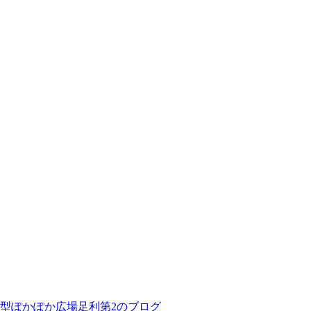
型ぽかぽか広場足利第2のブログ