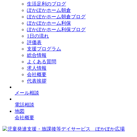
生活足利のブログ
ぽかぽかホーム朝倉
ぽかぽかホーム朝倉ブログ
ぽかぽかホーム利保
ぽかぽかホーム利保ブログ
1日の流れ
評価表
支援プログラム
総合情報
よくある質問
求人情報
会社概要
代表挨拶
メール相談
電話相談
地図
会社概要