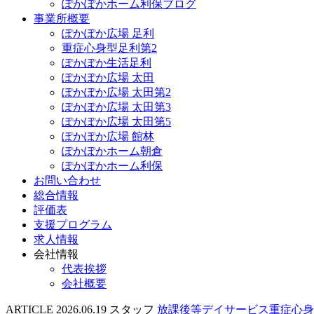
ぽかぽかホーム利保ブログ
事業所概要
ぽかぽか広場 足利
重症心身型足利第2
ぽかぽか生活足利
ぽかぽか広場 太田
ぽかぽか広場 太田第2
ぽかぽか広場 太田第3
ぽかぽか広場 太田第5
ぽかぽか広場 館林
ぽかぽかホーム朝倉
ぽかぽかホーム利保
お問い合わせ
総合情報
評価表
支援プログラム
求人情報
会社情報
代表挨拶
会社概要
ARTICLE
2026.06.19
スタッフ
放課後等デイサービス重症心身