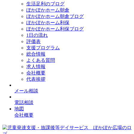
生活足利のブログ
ぽかぽかホーム朝倉
ぽかぽかホーム朝倉ブログ
ぽかぽかホーム利保
ぽかぽかホーム利保ブログ
1日の流れ
評価表
支援プログラム
総合情報
よくある質問
求人情報
会社概要
代表挨拶
メール相談
電話相談
地図
会社概要