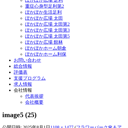
ぽかぽか広場 足利
重症心身型足利第2
ぽかぽか生活足利
ぽかぽか広場 太田
ぽかぽか広場 太田第2
ぽかぽか広場 太田第3
ぽかぽか広場 太田第5
ぽかぽか広場 館林
ぽかぽかホーム朝倉
ぽかぽかホーム利保
お問い合わせ
総合情報
評価表
支援プログラム
求人情報
会社情報
代表挨拶
会社概要
image5 (25)
公開日時:
2025年8月1日
1108 × 1477
(
フラワーパーク🌹＆ア