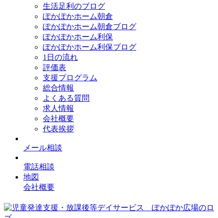
生活足利のブログ
ぽかぽかホーム朝倉
ぽかぽかホーム朝倉ブログ
ぽかぽかホーム利保
ぽかぽかホーム利保ブログ
1日の流れ
評価表
支援プログラム
総合情報
よくある質問
求人情報
会社概要
代表挨拶
メール相談
電話相談
地図
会社概要