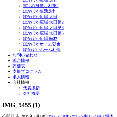
ぽかぽか広場 足利
重症心身型足利第2
ぽかぽか生活足利
ぽかぽか広場 太田
ぽかぽか広場 太田第2
ぽかぽか広場 太田第3
ぽかぽか広場 太田第5
ぽかぽか広場 館林
ぽかぽかホーム朝倉
ぽかぽかホーム利保
お問い合わせ
総合情報
評価表
支援プログラム
求人情報
会社情報
代表挨拶
会社概要
IMG_5455 (1)
公開日時:
2025年8月18日
2560 × 1920
(
すいか割りと釣り堀体