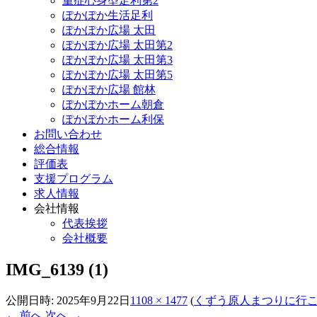
重症心身型足利第2
ぽかぽか生活足利
ぽかぽか広場 太田
ぽかぽか広場 太田第2
ぽかぽか広場 太田第3
ぽかぽか広場 太田第5
ぽかぽか広場 館林
ぽかぽかホーム朝倉
ぽかぽかホーム利保
お問い合わせ
総合情報
評価表
支援プログラム
求人情報
会社情報
代表挨拶
会社概要
IMG_6139 (1)
公開日時:
2025年9月22日
1108 × 1477
(
くずう原人まつりに行
← 前へ
次へ →