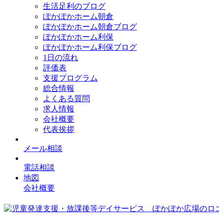
生活足利のブログ
ぽかぽかホーム朝倉
ぽかぽかホーム朝倉ブログ
ぽかぽかホーム利保
ぽかぽかホーム利保ブログ
1日の流れ
評価表
支援プログラム
総合情報
よくある質問
求人情報
会社概要
代表挨拶
メール相談
電話相談
地図
会社概要