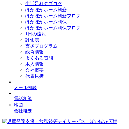
生活足利のブログ
ぽかぽかホーム朝倉
ぽかぽかホーム朝倉ブログ
ぽかぽかホーム利保
ぽかぽかホーム利保ブログ
1日の流れ
評価表
支援プログラム
総合情報
よくある質問
求人情報
会社概要
代表挨拶
メール相談
電話相談
地図
会社概要