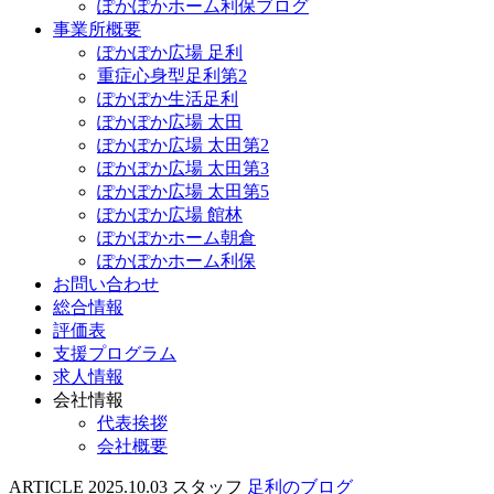
ぽかぽかホーム利保ブログ
事業所概要
ぽかぽか広場 足利
重症心身型足利第2
ぽかぽか生活足利
ぽかぽか広場 太田
ぽかぽか広場 太田第2
ぽかぽか広場 太田第3
ぽかぽか広場 太田第5
ぽかぽか広場 館林
ぽかぽかホーム朝倉
ぽかぽかホーム利保
お問い合わせ
総合情報
評価表
支援プログラム
求人情報
会社情報
代表挨拶
会社概要
ARTICLE
2025.10.03
スタッフ
足利のブログ