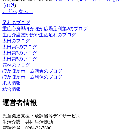
う!!🐰
)
← 前へ
次へ →
足利のブログ
重症心身型ぽかぽか広場足利第2のブログ
生活介護ぽかぽか生活足利のブログ
太田のブログ
太田第2のブログ
太田第3のブログ
太田第5のブログ
館林のブログ
ぽかぽかホーム朝倉のブログ
ぽかぽかホーム利保のブログ
求人情報
総合情報
運営者情報
児童発達支援・放課後等デイサービス
生活介護・共同生活援助
電話番号：0284-22-7606