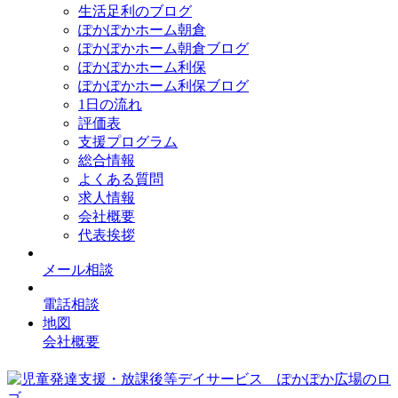
生活足利のブログ
ぽかぽかホーム朝倉
ぽかぽかホーム朝倉ブログ
ぽかぽかホーム利保
ぽかぽかホーム利保ブログ
1日の流れ
評価表
支援プログラム
総合情報
よくある質問
求人情報
会社概要
代表挨拶
メール相談
電話相談
地図
会社概要