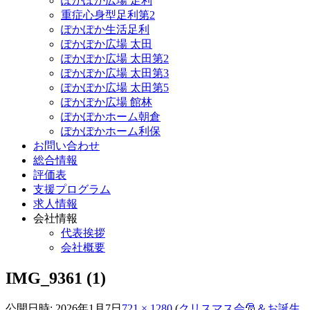
ぽかぽか広場 足利
重症心身型足利第2
ぽかぽか生活足利
ぽかぽか広場 太田
ぽかぽか広場 太田第2
ぽかぽか広場 太田第3
ぽかぽか広場 太田第5
ぽかぽか広場 館林
ぽかぽかホーム朝倉
ぽかぽかホーム利保
お問い合わせ
総合情報
評価表
支援プログラム
求人情報
会社情報
代表挨拶
会社概要
IMG_9361 (1)
公開日時:
2026年1月7日
721 × 1280
(
クリスマス会🎅＆お誕生