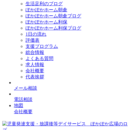
生活足利のブログ
ぽかぽかホーム朝倉
ぽかぽかホーム朝倉ブログ
ぽかぽかホーム利保
ぽかぽかホーム利保ブログ
1日の流れ
評価表
支援プログラム
総合情報
よくある質問
求人情報
会社概要
代表挨拶
メール相談
電話相談
地図
会社概要