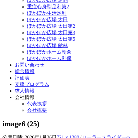
ぽかぽか広場 足利
重症心身型足利第2
ぽかぽか生活足利
ぽかぽか広場 太田
ぽかぽか広場 太田第2
ぽかぽか広場 太田第3
ぽかぽか広場 太田第5
ぽかぽか広場 館林
ぽかぽかホーム朝倉
ぽかぽかホーム利保
お問い合わせ
総合情報
評価表
支援プログラム
求人情報
会社情報
代表挨拶
会社概要
image6 (25)
公開日時:
2026年1月26日
721 × 1280
(
ローラースライダーへ