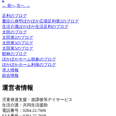
💝
)
← 前へ
次へ →
足利のブログ
重症心身型ぽかぽか広場足利第2のブログ
生活介護ぽかぽか生活足利のブログ
太田のブログ
太田第2のブログ
太田第3のブログ
太田第5のブログ
館林のブログ
ぽかぽかホーム朝倉のブログ
ぽかぽかホーム利保のブログ
求人情報
総合情報
運営者情報
児童発達支援・放課後等デイサービス
生活介護・共同生活援助
電話番号：0284-22-7606
FAX番号：0284-22-7608