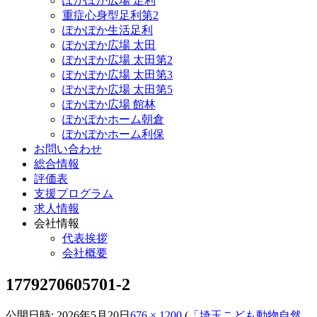
ぽかぽか広場 足利
重症心身型足利第2
ぽかぽか生活足利
ぽかぽか広場 太田
ぽかぽか広場 太田第2
ぽかぽか広場 太田第3
ぽかぽか広場 太田第5
ぽかぽか広場 館林
ぽかぽかホーム朝倉
ぽかぽかホーム利保
お問い合わせ
総合情報
評価表
支援プログラム
求人情報
会社情報
代表挨拶
会社概要
1779270605701-2
公開日時:
2026年5月20日
676 × 1200
(
「埼玉こども動物自然