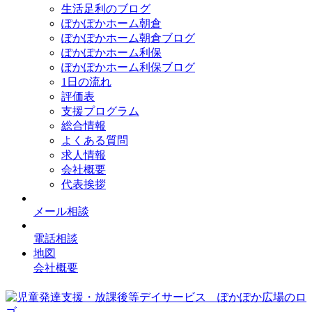
生活足利のブログ
ぽかぽかホーム朝倉
ぽかぽかホーム朝倉ブログ
ぽかぽかホーム利保
ぽかぽかホーム利保ブログ
1日の流れ
評価表
支援プログラム
総合情報
よくある質問
求人情報
会社概要
代表挨拶
メール相談
電話相談
地図
会社概要