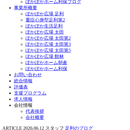
ぽかぽかホーム利保ブログ
事業所概要
ぽかぽか広場 足利
重症心身型足利第2
ぽかぽか生活足利
ぽかぽか広場 太田
ぽかぽか広場 太田第2
ぽかぽか広場 太田第3
ぽかぽか広場 太田第5
ぽかぽか広場 館林
ぽかぽかホーム朝倉
ぽかぽかホーム利保
お問い合わせ
総合情報
評価表
支援プログラム
求人情報
会社情報
代表挨拶
会社概要
ARTICLE
2026.06.12
スタッフ
足利のブログ