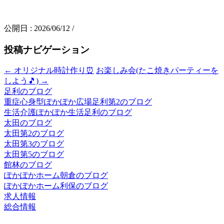
公開日 :
2026/06/12
/
投稿ナビゲーション
←
オリジナル時計作り⏰
お楽しみ会(たこ焼きパーティーを
しよう🎵)
→
足利のブログ
重症心身型ぽかぽか広場足利第2のブログ
生活介護ぽかぽか生活足利のブログ
太田のブログ
太田第2のブログ
太田第3のブログ
太田第5のブログ
館林のブログ
ぽかぽかホーム朝倉のブログ
ぽかぽかホーム利保のブログ
求人情報
総合情報