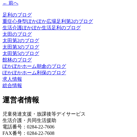
← 前へ
足利のブログ
重症心身型ぽかぽか広場足利第2のブログ
生活介護ぽかぽか生活足利のブログ
太田のブログ
太田第2のブログ
太田第3のブログ
太田第5のブログ
館林のブログ
ぽかぽかホーム朝倉のブログ
ぽかぽかホーム利保のブログ
求人情報
総合情報
運営者情報
児童発達支援・放課後等デイサービス
生活介護・共同生活援助
電話番号：0284-22-7606
FAX番号：0284-22-7608