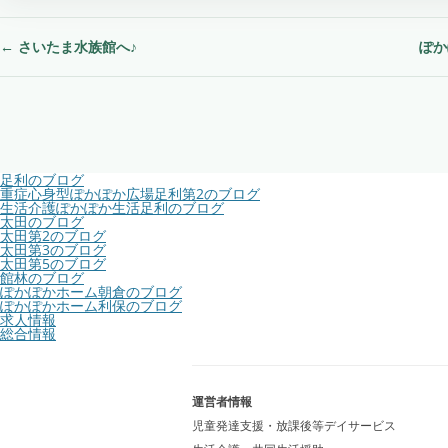
←
さいたま水族館へ♪
ぽか
投
稿
ナ
足利のブログ
ビ
重症心身型ぽかぽか広場足利第2のブログ
生活介護ぽかぽか生活足利のブログ
太田のブログ
ゲ
太田第2のブログ
太田第3のブログ
ー
太田第5のブログ
館林のブログ
ぽかぽかホーム朝倉のブログ
シ
ぽかぽかホーム利保のブログ
求人情報
ョ
総合情報
ン
運営者情報
児童発達支援・放課後等デイサービス