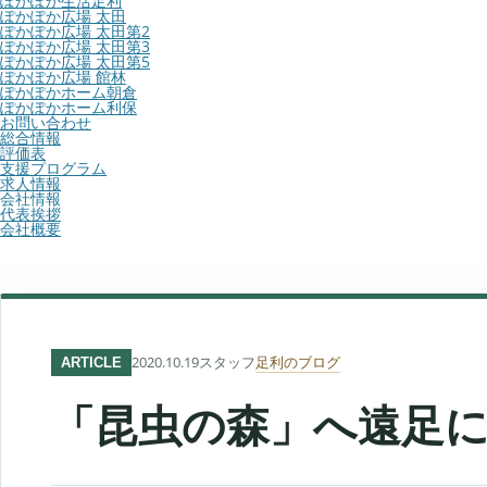
ぽかぽか生活足利
ぽかぽか広場 太田
ぽかぽか広場 太田第2
ぽかぽか広場 太田第3
ぽかぽか広場 太田第5
ぽかぽか広場 館林
ぽかぽかホーム朝倉
ぽかぽかホーム利保
お問い合わせ
総合情報
評価表
支援プログラム
求人情報
会社情報
代表挨拶
会社概要
2020.10.19
スタッフ
足利のブログ
ARTICLE
「昆虫の森」へ遠足