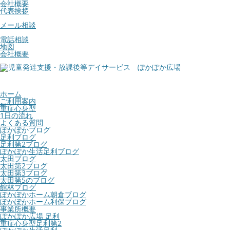
会社概要
代表挨拶
メール相談
電話相談
地図
会社概要
ホーム
ご利用案内
重症心身型
1日の流れ
よくある質問
ぽかぽかブログ
足利ブログ
足利第2ブログ
ぽかぽか生活足利ブログ
太田ブログ
太田第2ブログ
太田第3ブログ
太田第5のブログ
館林ブログ
ぽかぽかホーム朝倉ブログ
ぽかぽかホーム利保ブログ
事業所概要
ぽかぽか広場 足利
重症心身型足利第2