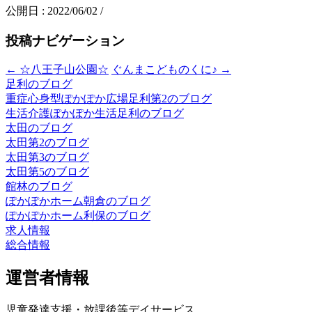
公開日 :
2022/06/02
/
投稿ナビゲーション
←
☆八王子山公園☆
ぐんまこどものくに♪
→
足利のブログ
重症心身型ぽかぽか広場足利第2のブログ
生活介護ぽかぽか生活足利のブログ
太田のブログ
太田第2のブログ
太田第3のブログ
太田第5のブログ
館林のブログ
ぽかぽかホーム朝倉のブログ
ぽかぽかホーム利保のブログ
求人情報
総合情報
運営者情報
児童発達支援・放課後等デイサービス