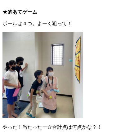
★的あてゲーム
ボールは４つ。よーく狙って！
やった！当たったー☆合計点は何点かな？！