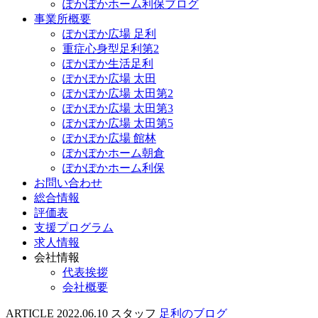
ぽかぽかホーム利保ブログ
事業所概要
ぽかぽか広場 足利
重症心身型足利第2
ぽかぽか生活足利
ぽかぽか広場 太田
ぽかぽか広場 太田第2
ぽかぽか広場 太田第3
ぽかぽか広場 太田第5
ぽかぽか広場 館林
ぽかぽかホーム朝倉
ぽかぽかホーム利保
お問い合わせ
総合情報
評価表
支援プログラム
求人情報
会社情報
代表挨拶
会社概要
ARTICLE
2022.06.10
スタッフ
足利のブログ