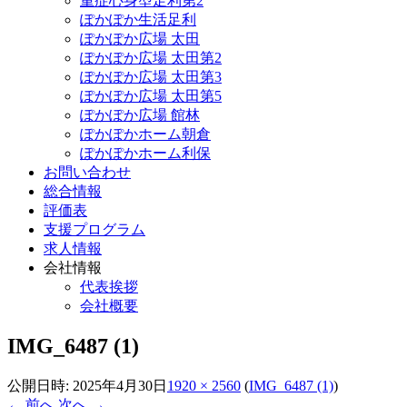
重症心身型足利第2
ぽかぽか生活足利
ぽかぽか広場 太田
ぽかぽか広場 太田第2
ぽかぽか広場 太田第3
ぽかぽか広場 太田第5
ぽかぽか広場 館林
ぽかぽかホーム朝倉
ぽかぽかホーム利保
お問い合わせ
総合情報
評価表
支援プログラム
求人情報
会社情報
代表挨拶
会社概要
IMG_6487 (1)
公開日時:
2025年4月30日
1920 × 2560
(
IMG_6487 (1)
)
← 前へ
次へ →