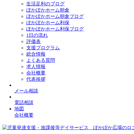
生活足利のブログ
ぽかぽかホーム朝倉
ぽかぽかホーム朝倉ブログ
ぽかぽかホーム利保
ぽかぽかホーム利保ブログ
1日の流れ
評価表
支援プログラム
総合情報
よくある質問
求人情報
会社概要
代表挨拶
メール相談
電話相談
地図
会社概要