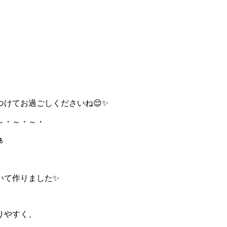
けてお過ごしくださいね😌✨
～・～・～・

いて作りました✨
りやすく、