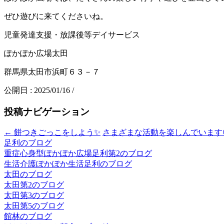
ぜひ遊びに来てくださいね。
児童発達支援・放課後等デイサービス
ぽかぽか広場太田
群馬県太田市浜町６３－７
公開日 :
2025/01/16
/
投稿ナビゲーション
←
餅つきごっこをしよう✨
さまざまな活動を楽しんでいます
足利のブログ
重症心身型ぽかぽか広場足利第2のブログ
生活介護ぽかぽか生活足利のブログ
太田のブログ
太田第2のブログ
太田第3のブログ
太田第5のブログ
館林のブログ