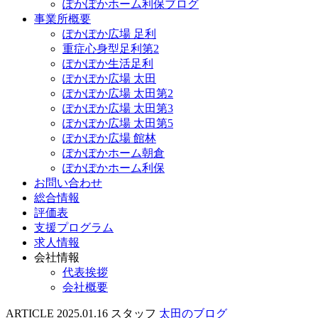
ぽかぽかホーム利保ブログ
事業所概要
ぽかぽか広場 足利
重症心身型足利第2
ぽかぽか生活足利
ぽかぽか広場 太田
ぽかぽか広場 太田第2
ぽかぽか広場 太田第3
ぽかぽか広場 太田第5
ぽかぽか広場 館林
ぽかぽかホーム朝倉
ぽかぽかホーム利保
お問い合わせ
総合情報
評価表
支援プログラム
求人情報
会社情報
代表挨拶
会社概要
ARTICLE
2025.01.16
スタッフ
太田のブログ