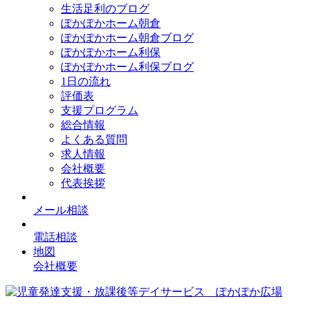
生活足利のブログ
ぽかぽかホーム朝倉
ぽかぽかホーム朝倉ブログ
ぽかぽかホーム利保
ぽかぽかホーム利保ブログ
1日の流れ
評価表
支援プログラム
総合情報
よくある質問
求人情報
会社概要
代表挨拶
メール相談
電話相談
地図
会社概要