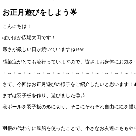
お正月遊びをしよう🌟
こんにちは！
ぽかぽか広場太田です！
寒さが厳しい日が続いていますね⛄❄
感染症がとても流行っていますので、皆さまお身体にお気をつ
・～・～・～・～・～・～・～・～・～・～・～・～・～・
さて、今回はお正月遊びの様子をご紹介したいと思います！
まずは羽子板を作り、遊びました😊🎶
段ボールを羽子板の形に切り、そこにそれぞれ自由に絵を描
羽根の代わりに風船を使ったことで、小さなお友達にももや