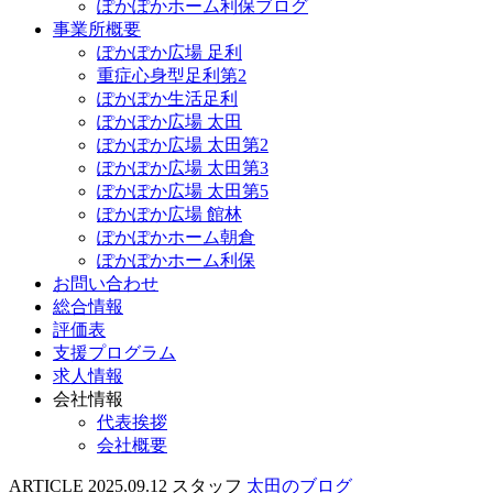
ぽかぽかホーム利保ブログ
事業所概要
ぽかぽか広場 足利
重症心身型足利第2
ぽかぽか生活足利
ぽかぽか広場 太田
ぽかぽか広場 太田第2
ぽかぽか広場 太田第3
ぽかぽか広場 太田第5
ぽかぽか広場 館林
ぽかぽかホーム朝倉
ぽかぽかホーム利保
お問い合わせ
総合情報
評価表
支援プログラム
求人情報
会社情報
代表挨拶
会社概要
ARTICLE
2025.09.12
スタッフ
太田のブログ