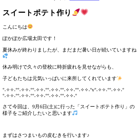
スイートポテト作り
こんにちは
ぽかぽか広場太田です！
夏休みが終わりましたが、まだまだ暑い日が続いていますね
休み明けで久々の登校に時折疲れを見せながらも、
子どもたちは元気いっぱいに来所してくれています
°˖✧✧˖°°˖✧✧˖°°˖✧✧˖°°˖✧✧˖°°˖✧✧˖°°˖✧✧˖°v°˖✧✧˖°°˖✧✧˖°
°˖✧✧˖°°˖✧✧˖°°˖✧✧˖°°˖✧✧˖°°˖✧✧˖°
さて今回は、9月6日(土)に行った「スイートポテト作り」の
様子をご紹介したいと思います
まずはさつまいもの皮むきを行います♪