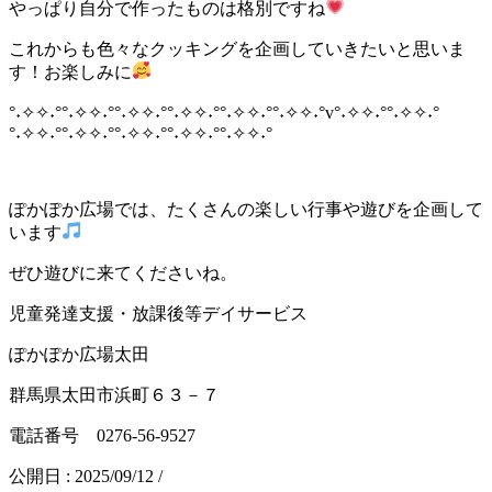
やっぱり自分で作ったものは格別ですね
これからも色々なクッキングを企画していきたいと思いま
す！お楽しみに
°˖✧✧˖°°˖✧✧˖°°˖✧✧˖°°˖✧✧˖°°˖✧✧˖°°˖✧✧˖°v°˖✧✧˖°°˖✧✧˖°
°˖✧✧˖°°˖✧✧˖°°˖✧✧˖°°˖✧✧˖°°˖✧✧˖°
ぽかぽか広場では、たくさんの楽しい行事や遊びを企画して
います
ぜひ遊びに来てくださいね。
児童発達支援・放課後等デイサービス
ぽかぽか広場太田
群馬県太田市浜町６３－７
電話番号 0276-56-9527
公開日 :
2025/09/12
/