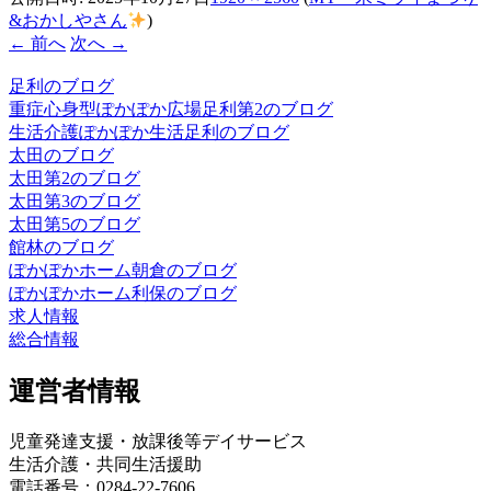
&おかしやさん
)
← 前へ
次へ →
足利のブログ
重症心身型ぽかぽか広場足利第2のブログ
生活介護ぽかぽか生活足利のブログ
太田のブログ
太田第2のブログ
太田第3のブログ
太田第5のブログ
館林のブログ
ぽかぽかホーム朝倉のブログ
ぽかぽかホーム利保のブログ
求人情報
総合情報
運営者情報
児童発達支援・放課後等デイサービス
生活介護・共同生活援助
電話番号：0284-22-7606