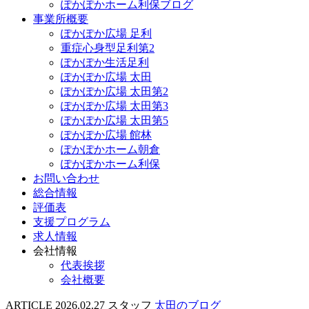
ぽかぽかホーム利保ブログ
事業所概要
ぽかぽか広場 足利
重症心身型足利第2
ぽかぽか生活足利
ぽかぽか広場 太田
ぽかぽか広場 太田第2
ぽかぽか広場 太田第3
ぽかぽか広場 太田第5
ぽかぽか広場 館林
ぽかぽかホーム朝倉
ぽかぽかホーム利保
お問い合わせ
総合情報
評価表
支援プログラム
求人情報
会社情報
代表挨拶
会社概要
ARTICLE
2026.02.27
スタッフ
太田のブログ