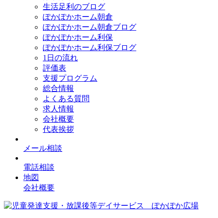
生活足利のブログ
ぽかぽかホーム朝倉
ぽかぽかホーム朝倉ブログ
ぽかぽかホーム利保
ぽかぽかホーム利保ブログ
1日の流れ
評価表
支援プログラム
総合情報
よくある質問
求人情報
会社概要
代表挨拶
メール相談
電話相談
地図
会社概要