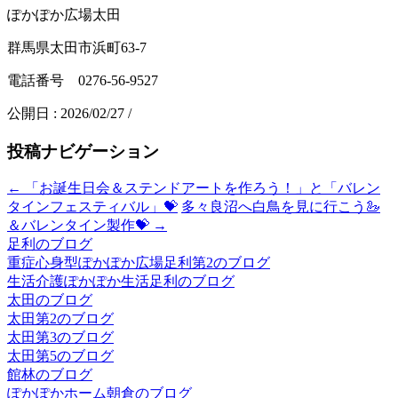
ぽかぽか広場太田
群馬県太田市浜町63-7
電話番号 0276-56-9527
公開日 :
2026/02/27
/
投稿ナビゲーション
←
「お誕生日会＆ステンドアートを作ろう！」と「バレン
タインフェスティバル」💝
多々良沼へ白鳥を見に行こう🦢
＆バレンタイン製作💝
→
足利のブログ
重症心身型ぽかぽか広場足利第2のブログ
生活介護ぽかぽか生活足利のブログ
太田のブログ
太田第2のブログ
太田第3のブログ
太田第5のブログ
館林のブログ
ぽかぽかホーム朝倉のブログ