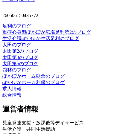
260506150435772
足利のブログ
重症心身型ぽかぽか広場足利第2のブログ
生活介護ぽかぽか生活足利のブログ
太田のブログ
太田第2のブログ
太田第3のブログ
太田第5のブログ
館林のブログ
ぽかぽかホーム朝倉のブログ
ぽかぽかホーム利保のブログ
求人情報
総合情報
運営者情報
児童発達支援・放課後等デイサービス
生活介護・共同生活援助