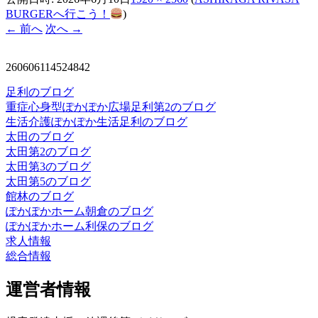
BURGERへ行こう！
)
← 前へ
次へ →
260606114524842
足利のブログ
重症心身型ぽかぽか広場足利第2のブログ
生活介護ぽかぽか生活足利のブログ
太田のブログ
太田第2のブログ
太田第3のブログ
太田第5のブログ
館林のブログ
ぽかぽかホーム朝倉のブログ
ぽかぽかホーム利保のブログ
求人情報
総合情報
運営者情報