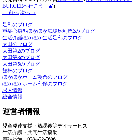
BURGERへ行こう！🍔
)
← 前へ
次へ →
足利のブログ
重症心身型ぽかぽか広場足利第2のブログ
生活介護ぽかぽか生活足利のブログ
太田のブログ
太田第2のブログ
太田第3のブログ
太田第5のブログ
館林のブログ
ぽかぽかホーム朝倉のブログ
ぽかぽかホーム利保のブログ
求人情報
総合情報
運営者情報
児童発達支援・放課後等デイサービス
生活介護・共同生活援助
電話番号：0284-22-7606