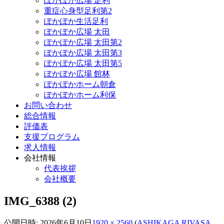
ぽかぽか広場 足利
重症心身型足利第2
ぽかぽか生活足利
ぽかぽか広場 太田
ぽかぽか広場 太田第2
ぽかぽか広場 太田第3
ぽかぽか広場 太田第5
ぽかぽか広場 館林
ぽかぽかホーム朝倉
ぽかぽかホーム利保
お問い合わせ
総合情報
評価表
支援プログラム
求人情報
会社情報
代表挨拶
会社概要
IMG_6388 (2)
公開日時:
2026年6月10日
1920 × 2560
(
ASHIKAGA RIVASA