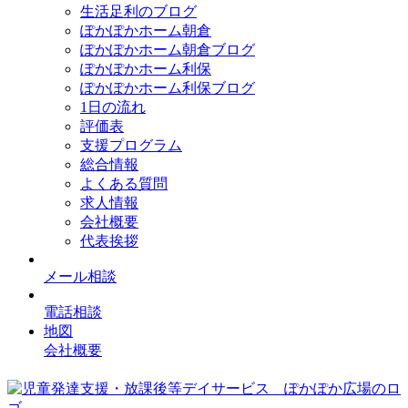
生活足利のブログ
ぽかぽかホーム朝倉
ぽかぽかホーム朝倉ブログ
ぽかぽかホーム利保
ぽかぽかホーム利保ブログ
1日の流れ
評価表
支援プログラム
総合情報
よくある質問
求人情報
会社概要
代表挨拶
メール相談
電話相談
地図
会社概要