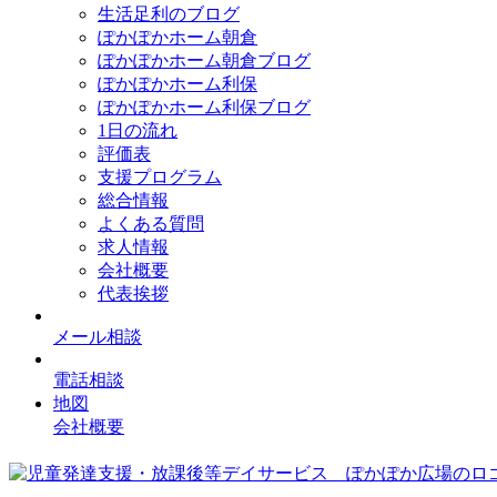
生活足利のブログ
ぽかぽかホーム朝倉
ぽかぽかホーム朝倉ブログ
ぽかぽかホーム利保
ぽかぽかホーム利保ブログ
1日の流れ
評価表
支援プログラム
総合情報
よくある質問
求人情報
会社概要
代表挨拶
メール相談
電話相談
地図
会社概要