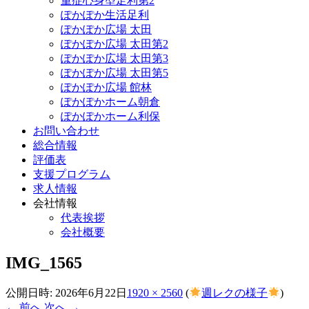
重症心身型足利第2
ぽかぽか生活足利
ぽかぽか広場 太田
ぽかぽか広場 太田第2
ぽかぽか広場 太田第3
ぽかぽか広場 太田第5
ぽかぽか広場 館林
ぽかぽかホーム朝倉
ぽかぽかホーム利保
お問い合わせ
総合情報
評価表
支援プログラム
求人情報
会社情報
代表挨拶
会社概要
IMG_1565
公開日時:
2026年6月22日
1920 × 2560
(
週レクの様子
)
← 前へ
次へ →