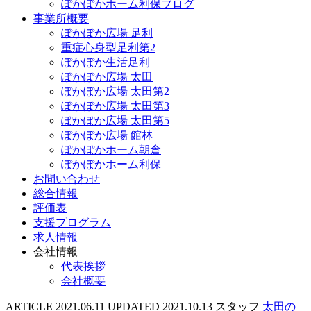
ぽかぽかホーム利保ブログ
事業所概要
ぽかぽか広場 足利
重症心身型足利第2
ぽかぽか生活足利
ぽかぽか広場 太田
ぽかぽか広場 太田第2
ぽかぽか広場 太田第3
ぽかぽか広場 太田第5
ぽかぽか広場 館林
ぽかぽかホーム朝倉
ぽかぽかホーム利保
お問い合わせ
総合情報
評価表
支援プログラム
求人情報
会社情報
代表挨拶
会社概要
ARTICLE
2021.06.11
UPDATED
2021.10.13
スタッフ
太田の