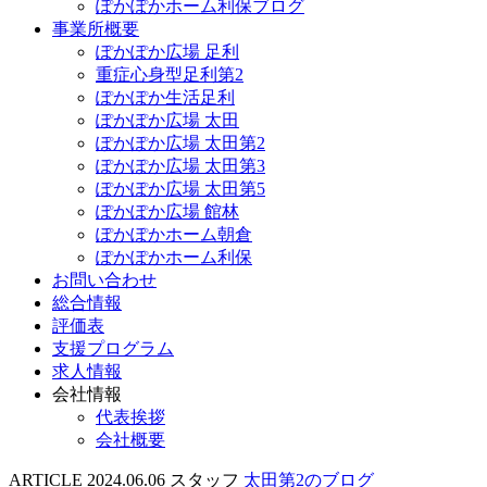
ぽかぽかホーム利保ブログ
事業所概要
ぽかぽか広場 足利
重症心身型足利第2
ぽかぽか生活足利
ぽかぽか広場 太田
ぽかぽか広場 太田第2
ぽかぽか広場 太田第3
ぽかぽか広場 太田第5
ぽかぽか広場 館林
ぽかぽかホーム朝倉
ぽかぽかホーム利保
お問い合わせ
総合情報
評価表
支援プログラム
求人情報
会社情報
代表挨拶
会社概要
ARTICLE
2024.06.06
スタッフ
太田第2のブログ