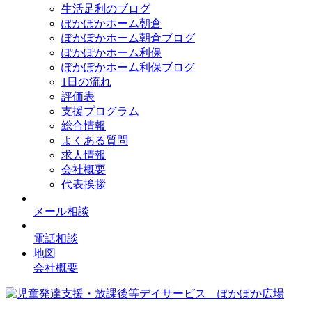
生活足利のブログ
ぽかぽかホーム朝倉
ぽかぽかホーム朝倉ブログ
ぽかぽかホーム利保
ぽかぽかホーム利保ブログ
1日の流れ
評価表
支援プログラム
総合情報
よくある質問
求人情報
会社概要
代表挨拶
メール相談
電話相談
地図
会社概要