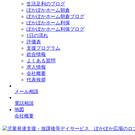
生活足利のブログ
ぽかぽかホーム朝倉
ぽかぽかホーム朝倉ブログ
ぽかぽかホーム利保
ぽかぽかホーム利保ブログ
1日の流れ
評価表
支援プログラム
総合情報
よくある質問
求人情報
会社概要
代表挨拶
メール相談
電話相談
地図
会社概要