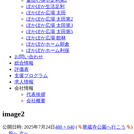
重症心身型足利第2
ぽかぽか生活足利
ぽかぽか広場 太田
ぽかぽか広場 太田第2
ぽかぽか広場 太田第3
ぽかぽか広場 太田第5
ぽかぽか広場 館林
ぽかぽかホーム朝倉
ぽかぽかホーム利保
お問い合わせ
総合情報
評価表
支援プログラム
求人情報
会社情報
代表挨拶
会社概要
image2
公開日時:
2025年7月24日
480 × 640
(
華蔵寺公園へ行こう
)
← 前へ
次へ →