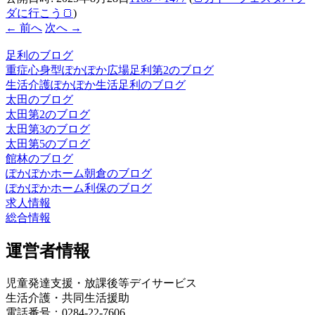
ダに行こう🍞
)
← 前へ
次へ →
足利のブログ
重症心身型ぽかぽか広場足利第2のブログ
生活介護ぽかぽか生活足利のブログ
太田のブログ
太田第2のブログ
太田第3のブログ
太田第5のブログ
館林のブログ
ぽかぽかホーム朝倉のブログ
ぽかぽかホーム利保のブログ
求人情報
総合情報
運営者情報
児童発達支援・放課後等デイサービス
生活介護・共同生活援助
電話番号：0284-22-7606