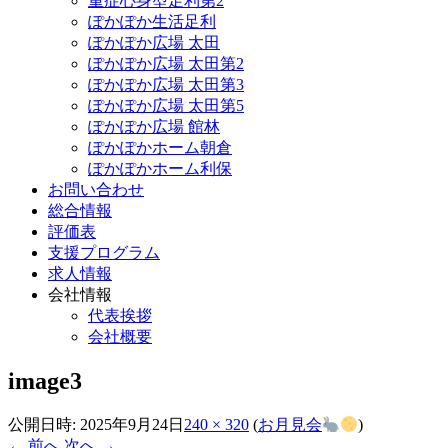
重症心身型足利第2
ぽかぽか生活足利
ぽかぽか広場 太田
ぽかぽか広場 太田第2
ぽかぽか広場 太田第3
ぽかぽか広場 太田第5
ぽかぽか広場 館林
ぽかぽかホーム朝倉
ぽかぽかホーム利保
お問い合わせ
総合情報
評価表
支援プログラム
求人情報
会社情報
代表挨拶
会社概要
image3
公開日時:
2025年9月24日
240 × 320
(
お月見会
)
← 前へ
次へ →