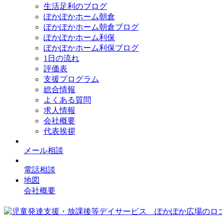
生活足利のブログ
ぽかぽかホーム朝倉
ぽかぽかホーム朝倉ブログ
ぽかぽかホーム利保
ぽかぽかホーム利保ブログ
1日の流れ
評価表
支援プログラム
総合情報
よくある質問
求人情報
会社概要
代表挨拶
メール相談
電話相談
地図
会社概要