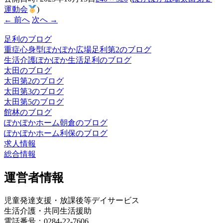
運動会
)
← 前へ
次へ →
足利のブログ
重症心身型ぽかぽか広場足利第2のブログ
生活介護ぽかぽか生活足利のブログ
太田のブログ
太田第2のブログ
太田第3のブログ
太田第5のブログ
館林のブログ
ぽかぽかホーム朝倉のブログ
ぽかぽかホーム利保のブログ
求人情報
総合情報
運営者情報
児童発達支援・放課後等デイサービス
生活介護・共同生活援助
電話番号：0284-22-7606