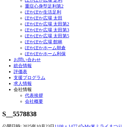
ぽかぽか広場 足利
重症心身型足利第2
ぽかぽか生活足利
ぽかぽか広場 太田
ぽかぽか広場 太田第2
ぽかぽか広場 太田第3
ぽかぽか広場 太田第5
ぽかぽか広場 館林
ぽかぽかホーム朝倉
ぽかぽかホーム利保
お問い合わせ
総合情報
評価表
支援プログラム
求人情報
会社情報
代表挨拶
会社概要
S__5578838
公開日時:
2025年10月23日
1108 × 1477
(
🥳My米ミライまつり