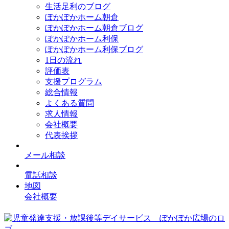
生活足利のブログ
ぽかぽかホーム朝倉
ぽかぽかホーム朝倉ブログ
ぽかぽかホーム利保
ぽかぽかホーム利保ブログ
1日の流れ
評価表
支援プログラム
総合情報
よくある質問
求人情報
会社概要
代表挨拶
メール相談
電話相談
地図
会社概要