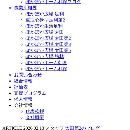
ぽかぽかホーム利保ブログ
事業所概要
ぽかぽか広場 足利
重症心身型足利第2
ぽかぽか生活足利
ぽかぽか広場 太田
ぽかぽか広場 太田第2
ぽかぽか広場 太田第3
ぽかぽか広場 太田第5
ぽかぽか広場 館林
ぽかぽかホーム朝倉
ぽかぽかホーム利保
お問い合わせ
総合情報
評価表
支援プログラム
求人情報
会社情報
代表挨拶
会社概要
ARTICLE
2026.02.13
スタッフ
太田第2のブログ