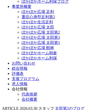
ぽかぽかホーム利保ブログ
事業所概要
ぽかぽか広場 足利
重症心身型足利第2
ぽかぽか生活足利
ぽかぽか広場 太田
ぽかぽか広場 太田第2
ぽかぽか広場 太田第3
ぽかぽか広場 太田第5
ぽかぽか広場 館林
ぽかぽかホーム朝倉
ぽかぽかホーム利保
お問い合わせ
総合情報
評価表
支援プログラム
求人情報
会社情報
代表挨拶
会社概要
ARTICLE
2026.03.30
スタッフ
太田第2のブログ