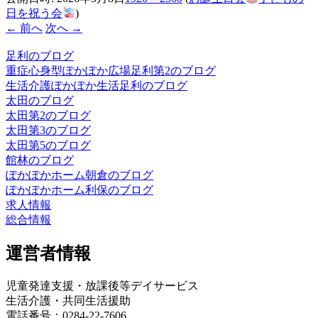
日を祝う会
)
← 前へ
次へ →
足利のブログ
重症心身型ぽかぽか広場足利第2のブログ
生活介護ぽかぽか生活足利のブログ
太田のブログ
太田第2のブログ
太田第3のブログ
太田第5のブログ
館林のブログ
ぽかぽかホーム朝倉のブログ
ぽかぽかホーム利保のブログ
求人情報
総合情報
運営者情報
児童発達支援・放課後等デイサービス
生活介護・共同生活援助
電話番号：0284-22-7606