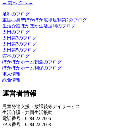
← 前へ
次へ →
足利のブログ
重症心身型ぽかぽか広場足利第2のブログ
生活介護ぽかぽか生活足利のブログ
太田のブログ
太田第2のブログ
太田第3のブログ
太田第5のブログ
館林のブログ
ぽかぽかホーム朝倉のブログ
ぽかぽかホーム利保のブログ
求人情報
総合情報
運営者情報
児童発達支援・放課後等デイサービス
生活介護・共同生活援助
電話番号：0284-22-7606
FAX番号：0284-22-7608