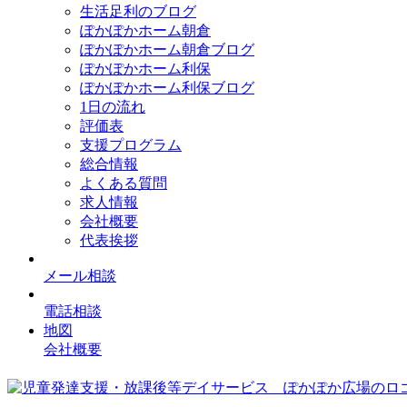
生活足利のブログ
ぽかぽかホーム朝倉
ぽかぽかホーム朝倉ブログ
ぽかぽかホーム利保
ぽかぽかホーム利保ブログ
1日の流れ
評価表
支援プログラム
総合情報
よくある質問
求人情報
会社概要
代表挨拶
メール相談
電話相談
地図
会社概要