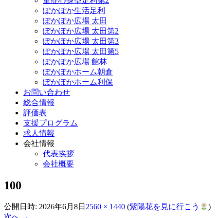
重症心身型足利第2
ぽかぽか生活足利
ぽかぽか広場 太田
ぽかぽか広場 太田第2
ぽかぽか広場 太田第3
ぽかぽか広場 太田第5
ぽかぽか広場 館林
ぽかぽかホーム朝倉
ぽかぽかホーム利保
お問い合わせ
総合情報
評価表
支援プログラム
求人情報
会社情報
代表挨拶
会社概要
100
公開日時:
2026年6月8日
2560 × 1440
(
紫陽花を見に行こう
)
次へ →