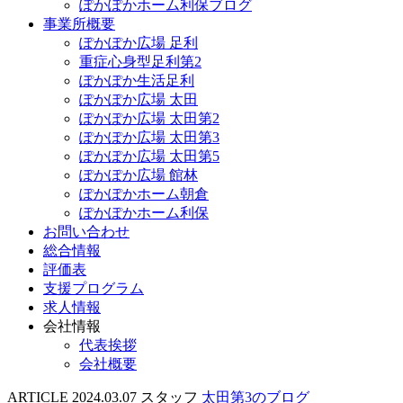
ぽかぽかホーム利保ブログ
事業所概要
ぽかぽか広場 足利
重症心身型足利第2
ぽかぽか生活足利
ぽかぽか広場 太田
ぽかぽか広場 太田第2
ぽかぽか広場 太田第3
ぽかぽか広場 太田第5
ぽかぽか広場 館林
ぽかぽかホーム朝倉
ぽかぽかホーム利保
お問い合わせ
総合情報
評価表
支援プログラム
求人情報
会社情報
代表挨拶
会社概要
ARTICLE
2024.03.07
スタッフ
太田第3のブログ