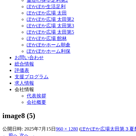
重症心身型足利第2
ぽかぽか生活足利
ぽかぽか広場 太田
ぽかぽか広場 太田第2
ぽかぽか広場 太田第3
ぽかぽか広場 太田第5
ぽかぽか広場 館林
ぽかぽかホーム朝倉
ぽかぽかホーム利保
お問い合わせ
総合情報
評価表
支援プログラム
求人情報
会社情報
代表挨拶
会社概要
image8 (5)
公開日時:
2025年7月15日
960 × 1280
(
ぽかぽか広場太田第３夏
← 前へ
次へ →