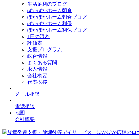
生活足利のブログ
ぽかぽかホーム朝倉
ぽかぽかホーム朝倉ブログ
ぽかぽかホーム利保
ぽかぽかホーム利保ブログ
1日の流れ
評価表
支援プログラム
総合情報
よくある質問
求人情報
会社概要
代表挨拶
メール相談
電話相談
地図
会社概要