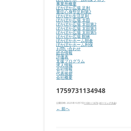
事業所概要
ぽかぽか広場 足利
重症心身型足利第2
ぽかぽか生活足利
ぽかぽか広場 太田
ぽかぽか広場 太田第2
ぽかぽか広場 太田第3
ぽかぽか広場 太田第5
ぽかぽか広場 館林
ぽかぽかホーム朝倉
ぽかぽかホーム利保
お問い合わせ
総合情報
評価表
支援プログラム
求人情報
会社情報
代表挨拶
会社概要
1759731134948
公開日時:
2025年10月7日
1108 × 1476
(
ボーリング大会
)
← 前へ