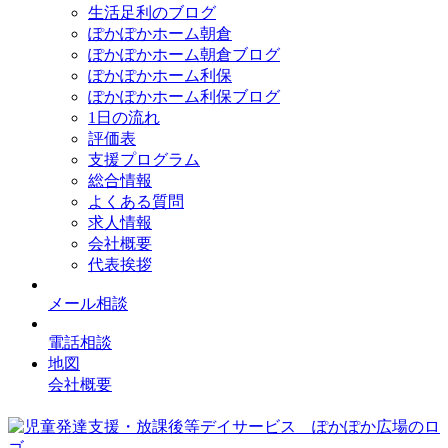
生活足利のブログ
ぽかぽかホーム朝倉
ぽかぽかホーム朝倉ブログ
ぽかぽかホーム利保
ぽかぽかホーム利保ブログ
1日の流れ
評価表
支援プログラム
総合情報
よくある質問
求人情報
会社概要
代表挨拶
メール相談
電話相談
地図
会社概要