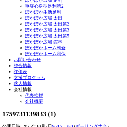
ぽかぽか広場 足利
重症心身型足利第2
ぽかぽか生活足利
ぽかぽか広場 太田
ぽかぽか広場 太田第2
ぽかぽか広場 太田第3
ぽかぽか広場 太田第5
ぽかぽか広場 館林
ぽかぽかホーム朝倉
ぽかぽかホーム利保
お問い合わせ
総合情報
評価表
支援プログラム
求人情報
会社情報
代表挨拶
会社概要
1759731139833 (1)
公開日時:
2025年10月7日
960 × 1280
(
ボーリング大会
)