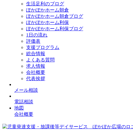
生活足利のブログ
ぽかぽかホーム朝倉
ぽかぽかホーム朝倉ブログ
ぽかぽかホーム利保
ぽかぽかホーム利保ブログ
1日の流れ
評価表
支援プログラム
総合情報
よくある質問
求人情報
会社概要
代表挨拶
メール相談
電話相談
地図
会社概要