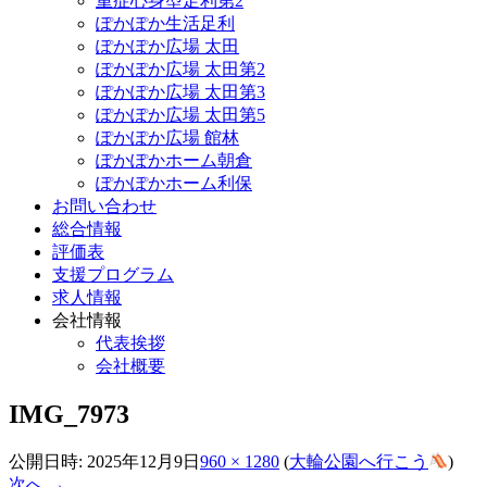
重症心身型足利第2
ぽかぽか生活足利
ぽかぽか広場 太田
ぽかぽか広場 太田第2
ぽかぽか広場 太田第3
ぽかぽか広場 太田第5
ぽかぽか広場 館林
ぽかぽかホーム朝倉
ぽかぽかホーム利保
お問い合わせ
総合情報
評価表
支援プログラム
求人情報
会社情報
代表挨拶
会社概要
IMG_7973
公開日時:
2025年12月9日
960 × 1280
(
大輪公園へ行こう
)
次へ →