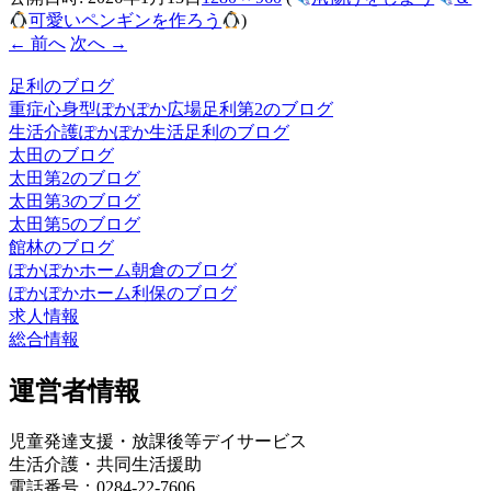
可愛いペンギンを作ろう
)
← 前へ
次へ →
足利のブログ
重症心身型ぽかぽか広場足利第2のブログ
生活介護ぽかぽか生活足利のブログ
太田のブログ
太田第2のブログ
太田第3のブログ
太田第5のブログ
館林のブログ
ぽかぽかホーム朝倉のブログ
ぽかぽかホーム利保のブログ
求人情報
総合情報
運営者情報
児童発達支援・放課後等デイサービス
生活介護・共同生活援助
電話番号：0284-22-7606