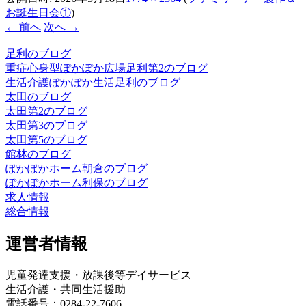
お誕生日会①
)
← 前へ
次へ →
足利のブログ
重症心身型ぽかぽか広場足利第2のブログ
生活介護ぽかぽか生活足利のブログ
太田のブログ
太田第2のブログ
太田第3のブログ
太田第5のブログ
館林のブログ
ぽかぽかホーム朝倉のブログ
ぽかぽかホーム利保のブログ
求人情報
総合情報
運営者情報
児童発達支援・放課後等デイサービス
生活介護・共同生活援助
電話番号：0284-22-7606