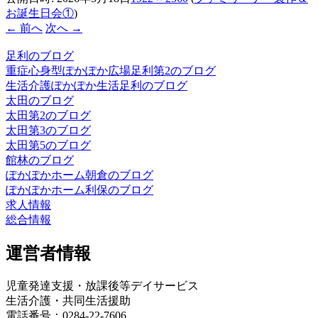
お誕生日会①
)
← 前へ
次へ →
足利のブログ
重症心身型ぽかぽか広場足利第2のブログ
生活介護ぽかぽか生活足利のブログ
太田のブログ
太田第2のブログ
太田第3のブログ
太田第5のブログ
館林のブログ
ぽかぽかホーム朝倉のブログ
ぽかぽかホーム利保のブログ
求人情報
総合情報
運営者情報
児童発達支援・放課後等デイサービス
生活介護・共同生活援助
電話番号：0284-22-7606