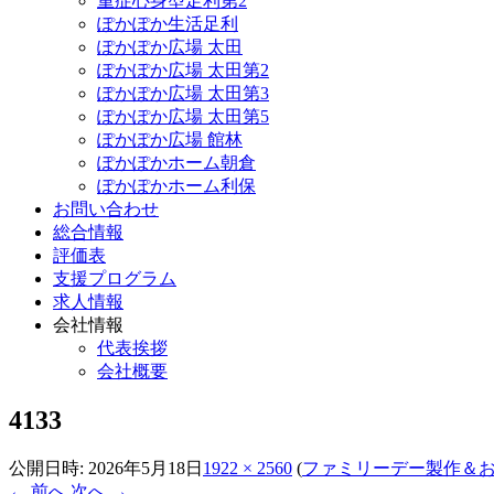
重症心身型足利第2
ぽかぽか生活足利
ぽかぽか広場 太田
ぽかぽか広場 太田第2
ぽかぽか広場 太田第3
ぽかぽか広場 太田第5
ぽかぽか広場 館林
ぽかぽかホーム朝倉
ぽかぽかホーム利保
お問い合わせ
総合情報
評価表
支援プログラム
求人情報
会社情報
代表挨拶
会社概要
4133
公開日時:
2026年5月18日
1922 × 2560
(
ファミリーデー製作＆
← 前へ
次へ →