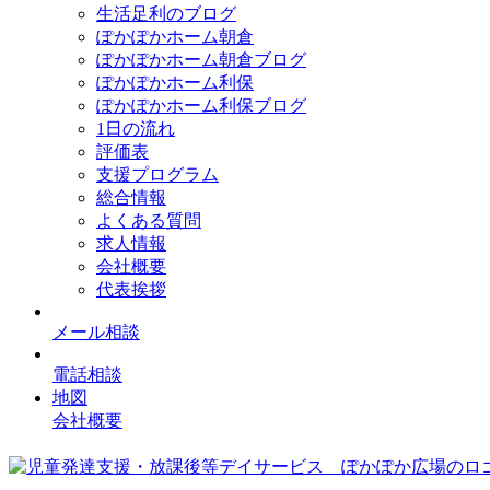
生活足利のブログ
ぽかぽかホーム朝倉
ぽかぽかホーム朝倉ブログ
ぽかぽかホーム利保
ぽかぽかホーム利保ブログ
1日の流れ
評価表
支援プログラム
総合情報
よくある質問
求人情報
会社概要
代表挨拶
メール相談
電話相談
地図
会社概要