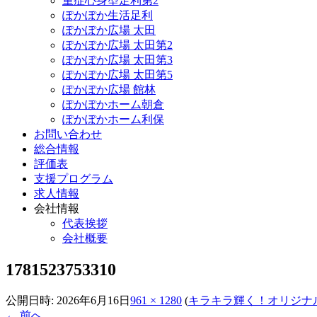
重症心身型足利第2
ぽかぽか生活足利
ぽかぽか広場 太田
ぽかぽか広場 太田第2
ぽかぽか広場 太田第3
ぽかぽか広場 太田第5
ぽかぽか広場 館林
ぽかぽかホーム朝倉
ぽかぽかホーム利保
お問い合わせ
総合情報
評価表
支援プログラム
求人情報
会社情報
代表挨拶
会社概要
1781523753310
公開日時:
2026年6月16日
961 × 1280
(
キラキラ輝く！オリジナ
← 前へ