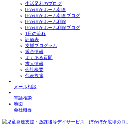
生活足利のブログ
ぽかぽかホーム朝倉
ぽかぽかホーム朝倉ブログ
ぽかぽかホーム利保
ぽかぽかホーム利保ブログ
1日の流れ
評価表
支援プログラム
総合情報
よくある質問
求人情報
会社概要
代表挨拶
メール相談
電話相談
地図
会社概要