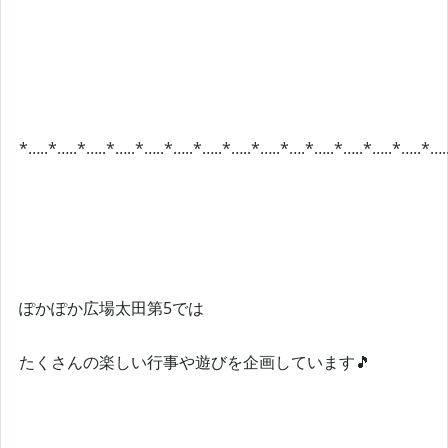
*…..*…..*…..*…..*…..*…..*…..*…..*…..*….*…..*…..*…..*…..*….
ぽかぽか広場太田第5では
たくさんの楽しい行事や遊びを企画しています🎵