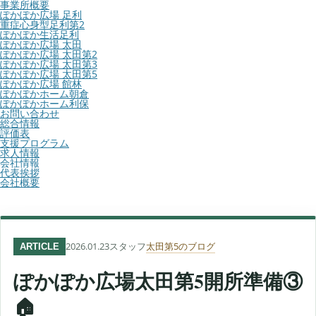
事業所概要
ぽかぽか広場 足利
重症心身型足利第2
ぽかぽか生活足利
ぽかぽか広場 太田
ぽかぽか広場 太田第2
ぽかぽか広場 太田第3
ぽかぽか広場 太田第5
ぽかぽか広場 館林
ぽかぽかホーム朝倉
ぽかぽかホーム利保
お問い合わせ
総合情報
評価表
支援プログラム
求人情報
会社情報
代表挨拶
会社概要
2026.01.23
スタッフ
太田第5のブログ
ARTICLE
ぽかぽか広場太田第5開所準備③
🏠