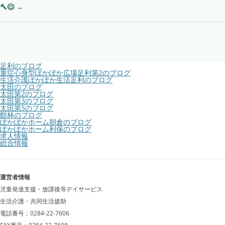
稿
🔨😊
→
ナ
ビ
ゲ
足利のブログ
重症心身型ぽかぽか広場足利第2のブログ
ー
生活介護ぽかぽか生活足利のブログ
太田のブログ
シ
太田第2のブログ
太田第3のブログ
太田第5のブログ
ョ
館林のブログ
ぽかぽかホーム朝倉のブログ
ン
ぽかぽかホーム利保のブログ
求人情報
総合情報
運営者情報
児童発達支援・放課後等デイサービス
生活介護・共同生活援助
電話番号：0284-22-7606