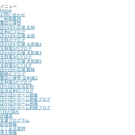
メニュー
Home
お問い合わせ
ご利用案内
重症心身型
ぽかぽか広場 足利
足利のブログ
ぽかぽか広場 太田
太田のブログ
ぽかぽか広場 太田第2
太田第2のブログ
ぽかぽか広場 太田第3
太田第3のブログ
ぽかぽか広場 太田第5
太田第5のブログ
ぽかぽか広場 館林
館林のブログ
重症心身型-足利第2
足利第2のブログ
ぽかぽか生活足利
生活足利のブログ
ぽかぽかホーム朝倉
ぽかぽかホーム朝倉ブログ
ぽかぽかホーム利保
ぽかぽかホーム利保ブログ
1日の流れ
評価表
支援プログラム
総合情報
よくある質問
求人情報