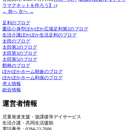
ラマグネットを作ろう】♪
)
← 前へ
次へ →
足利のブログ
重症心身型ぽかぽか広場足利第2のブログ
生活介護ぽかぽか生活足利のブログ
太田のブログ
太田第2のブログ
太田第3のブログ
太田第5のブログ
館林のブログ
ぽかぽかホーム朝倉のブログ
ぽかぽかホーム利保のブログ
求人情報
総合情報
運営者情報
児童発達支援・放課後等デイサービス
生活介護・共同生活援助
電話番号：0284-22-7606